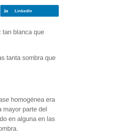
LinkedIn
z tan blanca que
bas tanta sombra que
edase homogénea era
 mayor parte del
ido en alguna en las
sombra.