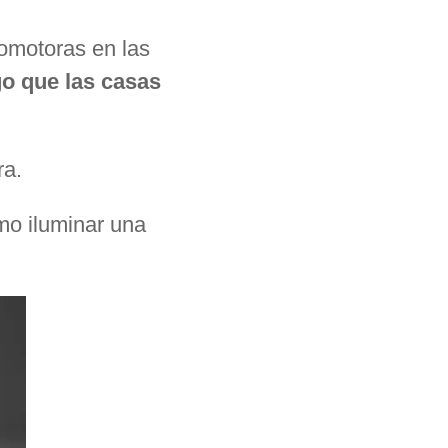
romotoras en las
go que las casas
ra.
ómo iluminar una