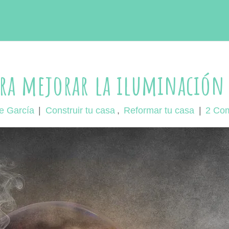
ara mejorar la iluminación
e García
|
Construir tu casa
,
Reformar tu casa
|
2 Com