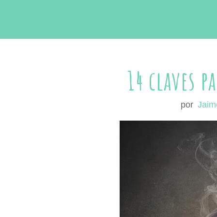
14 claves p
por
Jaim