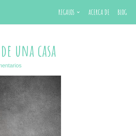
REGALOS
ACERCA DE
BLOG
 de una casa
entarios