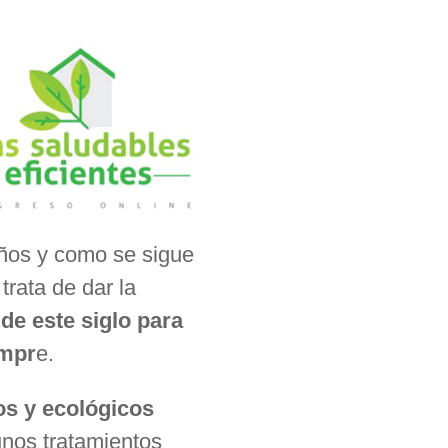
años y como se sigue
rata de dar la
de este siglo para
empr
e.
os y ecológicos
unos tratamientos