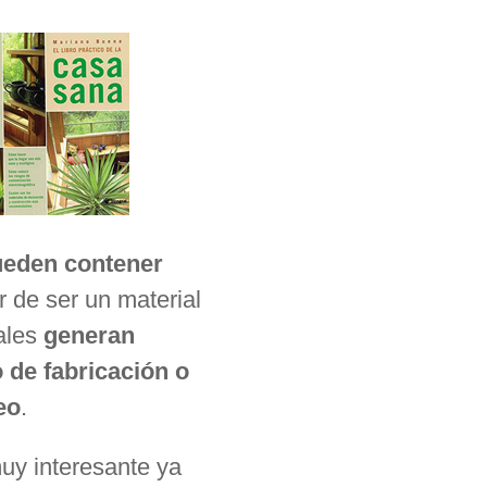
ueden contener
 de ser un material
iales
generan
 de fabricación o
eo
.
muy interesante ya