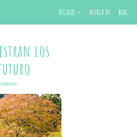
REGALOS
ACERCA DE
BLOG
estran los
 futuro
ntarios