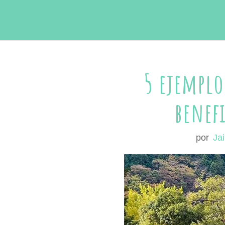
5 ejemplo
benefi
por
Ja