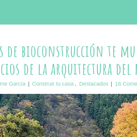
s de bioconstrucción te mu
cios de la arquitectura del
ime García
|
Construir tu casa
,
Destacados
|
16 Come